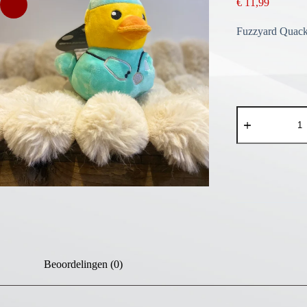
€
11,99
Fuzzyard Quack
Duck
Ducktor
aantal
Beoordelingen (0)