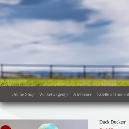
Ga
naar
de
inhoud
Online Shop
Winkelwagentje
Afrekenen
Estelle’s Honden
Duck Ducktor