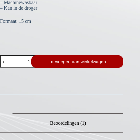
– Machinewasbaar
– Kan in de droger
Formaat: 15 cm
Choco/Strawberry
Toevoegen aan winkelwagen
aantal
Beoordelingen (1)